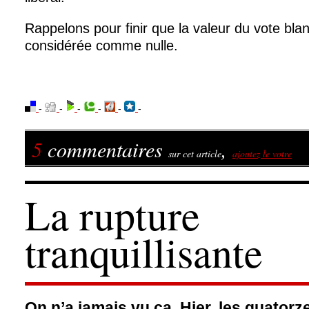
Rappelons pour finir que la valeur du vote blan
considérée comme nulle.
-
-
-
-
-
-
5
commentaires
,
sur cet article
ajoutez le votre
La rupture
tranquillisante
On n’a jamais vu ça. Hier, les quatorz