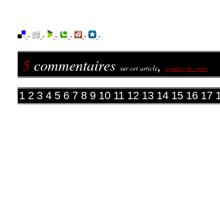
-
-
-
-
-
-
5
commentaires
,
sur cet article
ajoutez le votre
1
2
3
4
5
6
7
8
9
10
11
12
13
14
15
16
17