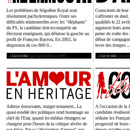
Les problèmes de Ségolène Royal sont
Conscients de leur
résolument pachydermiques. Outre ses
s'affronter en duel,
difficultés relationnelles avec les "éléphants"
qualifiés le 22 avr
du PS, la candidate doit reconquérir un
aiguisent leurs arm
électorat enseignant, qui délaisse la gauche au
peine de roder des 
profit de François Bayrou. En 2002, la
début de campagne,
dispersion de ces 800 0...
lever des troupes ..
» Lire le billet
du vendredi 16 mars 2007
» Lire le billet
du mercr
Adieux émouvants, maigre testament...La
A l'occasion de la 
quasi-totalité des politiques rend hommage au
candidats rivalisent
chef de l'Etat, quand les médias étrangers se
séduire les Françai
chargent pour l'heure de la critique sévère de
progressif de leur
son bilan. Par sa "déclaration d'amour" aux
depuis qu'elles vote