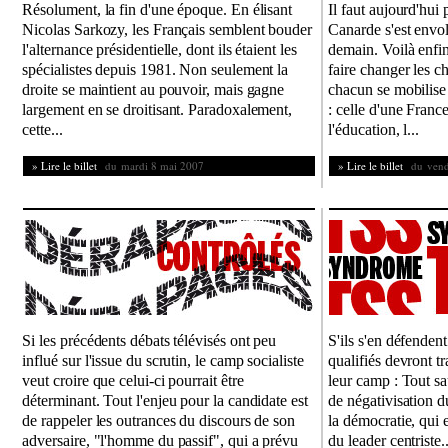
Résolument, la fin d'une époque. En élisant
Il faut aujourd'hui
Nicolas Sarkozy, les Français semblent bouder
Canarde s'est envol
l'alternance présidentielle, dont ils étaient les
demain. Voilà enfi
spécialistes depuis 1981. Non seulement la
faire changer les ch
droite se maintient au pouvoir, mais gagne
chacun se mobilise
largement en se droitisant. Paradoxalement,
: celle d'une Franc
cette...
l'éducation, l...
» Lire le billet
du mardi 8 mai 2007
» Lire le billet
du vendr
Si les précédents débats télévisés ont peu
S'ils s'en défendent
influé sur l'issue du scrutin, le camp socialiste
qualifiés devront tr
veut croire que celui-ci pourrait être
leur camp : Tout s
déterminant. Tout l'enjeu pour la candidate est
de négativisation d
de rappeler les outrances du discours de son
la démocratie, qui 
adversaire, "l'homme du passif", qui a prévu
du leader centriste..