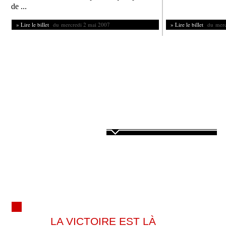
de ...
» Lire le billet
du mercredi 2 mai 2007
» Lire le billet
du mercr
Les légi
aujourd
importa
entendr
et ce qu
13:58
lucdad
a dit à
dans
LA VICTOIRE EST LÀ