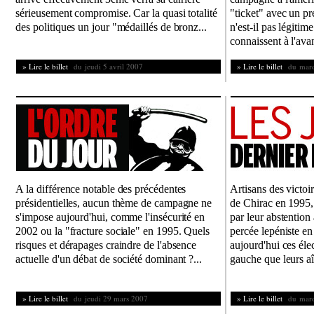
sérieusement compromise. Car la quasi totalité
"ticket" avec un pr
des politiques un jour "médaillés de bronz...
n'est-il pas légitim
connaissent à l'avan
» Lire le billet
du jeudi 5 avril 2007
» Lire le billet
du mardi
A la différence notable des précédentes
Artisans des victoir
présidentielles, aucun thème de campagne ne
de Chirac en 1995,
s'impose aujourd'hui, comme l'insécurité en
par leur abstention 
2002 ou la "fracture sociale" en 1995. Quels
percée lepéniste en
risques et dérapages craindre de l'absence
aujourd'hui ces élec
actuelle d'un débat de société dominant ?...
gauche que leurs aî
» Lire le billet
du jeudi 29 mars 2007
» Lire le billet
du mard