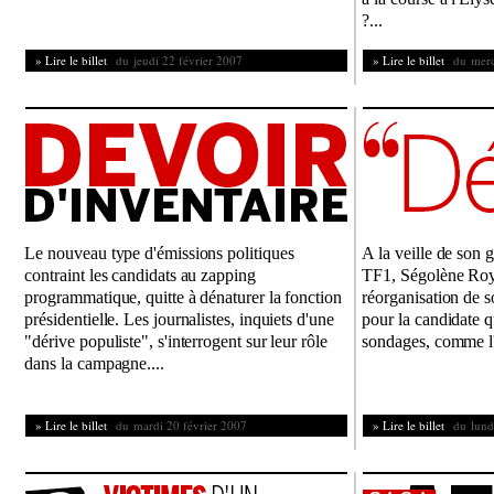
?...
» Lire le billet
du jeudi 22 février 2007
» Lire le billet
du mercr
Le nouveau type d'émissions politiques
A la veille de son 
contraint les candidats au zapping
TF1, Ségolène Roy
programmatique, quitte à dénaturer la fonction
réorganisation de 
présidentielle. Les journalistes, inquiets d'une
pour la candidate q
"dérive populiste", s'interrogent sur leur rôle
sondages, comme l'
dans la campagne....
» Lire le billet
du mardi 20 février 2007
» Lire le billet
du lundi