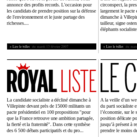
annonce des profits records. L'occasion pour
circonspect, la pre
les candidats de prendre position sur la défense
largement le pacte
de l'environnement et le juste partage des
dimanche à Villepi
richesses....
tailleur, signe oste
éléphants socialistes
» Lire le billet
du mardi 13 février 2007
» Lire le billet
du mardi
La candidate socialiste a décliné dimanche à
A la veille d’un we
Villepinte devant près de 15000 militants un
du parti socialiste 
pacte présidentiel en 100 propositions "pour
l’économie, sur le 
que la France retrouve une ambition partagée,
position délicate po
la fierté et la fraternité". Dans cette synthèse
jusqu’à présent à re
des 6 500 débats participatifs et du pro...
prendre le moins de