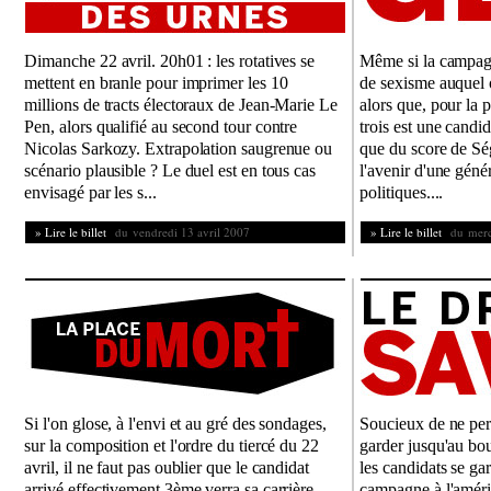
Dimanche 22 avril. 20h01 : les rotatives se
Même si la campagn
mettent en branle pour imprimer les 10
de sexisme auquel o
millions de tracts électoraux de Jean-Marie Le
alors que, pour la 
Pen, alors qualifié au second tour contre
trois est une candida
Nicolas Sarkozy. Extrapolation saugrenue ou
que du score de S
scénario plausible ? Le duel est en tous cas
l'avenir d'une gén
envisagé par les s...
politiques....
» Lire le billet
du vendredi 13 avril 2007
» Lire le billet
du mercr
Si l'on glose, à l'envi et au gré des sondages,
Soucieux de ne per
sur la composition et l'ordre du tiercé du 22
garder jusqu'au bou
avril, il ne faut pas oublier que le candidat
les candidats se gar
arrivé effectivement 3ème verra sa carrière
campagne à l'améri