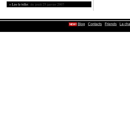
» Lire le billet
du jeudi 25 janvier 2007
-
-
-
Blog
Contacts
Friends
La cha
NEW !