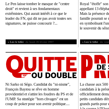
Le Pen laisse tomber le masque de "centre
Royal "étoffe" so
droit" et revient à ses fondamentaux
appellant 13 élépha
extrêmistes. Qui aurait intérêt à ce que le
Mais la présence de
leader du FN, qui dit ne pas avoir toutes ses
famille pourrait se
signatures, ne puisse concourir ?...
en symbolisant l'un
le souvenir du séis
» Lire le billet
du lundi 26 février 2007
» Lire le billet
du vendr
Ni Sarko ni Ségo. Candidat du "ni-nisme",
La chasse aux 500 
François Bayrou se rêve en homme
candidats à la pré
providentiel et s'attire les foudres du PS et de
officiellement dema
l'UMP. Sa stratégie "hors clivages" est un
petits candidats dé
coup de poker pour son avenir politique....
grands partis pour 
à la course à l'Ely