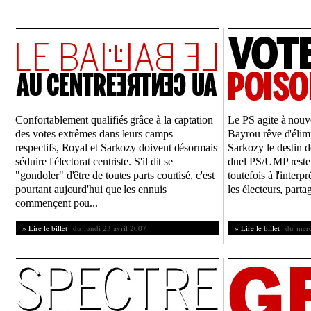
Confortablement qualifiés grâce à la captation
Le PS agite à nouve
des votes extrêmes dans leurs camps
Bayrou rêve d'élim
respectifs, Royal et Sarkozy doivent désormais
Sarkozy le destin d
séduire l'électorat centriste. S'il dit se
duel PS/UMP reste 
"gondoler" d'être de toutes parts courtisé, c'est
toutefois à l'interp
pourtant aujourd'hui que les ennuis
les électeurs, partag
commençent pou...
» Lire le billet
du lundi 23 avril 2007
» Lire le billet
du mercr