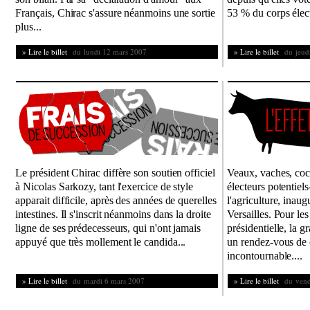
Français, Chirac s'assure néanmoins une sortie
53 % du corps élect
plus...
» Lire le billet
du lundi 12 mars 2007
» Lire le billet
du jeudi
Le président Chirac diffère son soutien officiel
Veaux, vaches, coch
à Nicolas Sarkozy, tant l'exercice de style
électeurs potentiels
apparait difficile, après des années de querelles
l'agriculture, inau
intestines. Il s'inscrit néanmoins dans la droite
Versailles. Pour les
ligne de ses prédecesseurs, qui n'ont jamais
présidentielle, la 
appuyé que très mollement le candida...
un rendez-vous de
incontournable....
» Lire le billet
du mardi 6 mars 2007
» Lire le billet
du vendr