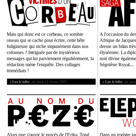
Mais qui donc est ce corbeau, ce sombre
A l'occasion du de
oiseau qui se cache pour écrire, cette bête
Afrique de Jacques 
fuligineuse qui niche impunément dans nos
dresse un bilan très
colonnes ? Intriguée par de mystérieux
élyséenne. La diplo
messages qui lui parviennent régulièrement, la
noir divise égalem
rédaction mène l'enquête. Des collages
Ségolène Royal....
immédiats !
» Lire le billet
du jeudi 15 février 2007
» Lire le billet
du mercr
Alors que s'ouvre le procès de l'Erika, Total
Dans un registre tan