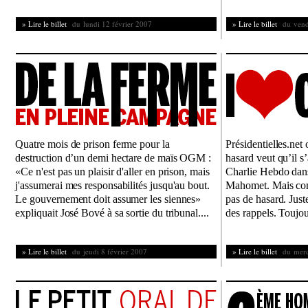
» Lire le billet
du lundi 12 février 2007
» Lire le billet
du vendr
Quatre mois de prison ferme pour la
Présidentielles.net
destruction d’un demi hectare de maïs OGM :
hasard veut qu’il s
«Ce n'est pas un plaisir d'aller en prison, mais
Charlie Hebdo dans 
j'assumerai mes responsabilités jusqu'au bout.
Mahomet. Mais comm
Le gouvernement doit assumer les siennes»
pas de hasard. Just
expliquait José Bové à sa sortie du tribunal....
des rappels. Toujou
» Lire le billet
du jeudi 8 février 2007
» Lire le billet
du mercr