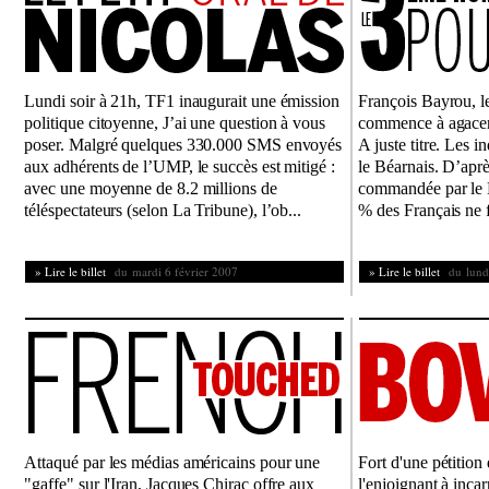
Lundi soir à 21h, TF1 inaugurait une émission
François Bayrou, le
politique citoyenne, J’ai une question à vous
commence à agacer
poser. Malgré quelques 330.000 SMS envoyés
A juste titre. Les i
aux adhérents de l’UMP, le succès est mitigé :
le Béarnais. D’apr
avec une moyenne de 8.2 millions de
commandée par le Mi
téléspectateurs (selon La Tribune), l’ob...
% des Français ne f
» Lire le billet
du mardi 6 février 2007
» Lire le billet
du lundi
Attaqué par les médias américains pour une
Fort d'une pétition
"gaffe" sur l'Iran, Jacques Chirac offre aux
l'enjoignant à incar