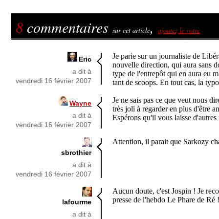
8
commentaires
,
sur cet article
ajoutez le votre
Je parie sur un journaliste de Libé
Eric
nouvelle direction, qui aura sans 
a dit à
type de l'entrepôt qui en aura eu m
vendredi 16 février 2007
tant de scoops. En tout cas, la typo 
Je ne sais pas ce que veut nous dire
Wayne
très joli à regarder en plus d'être 
a dit à
Espérons qu'il vous laisse d'autres
vendredi 16 février 2007
Attention, il parait que Sarkozy ch
sbrothier
a dit à
vendredi 16 février 2007
Aucun doute, c'est Jospin ! Je rec
presse de l'hebdo Le Phare de Ré 
lafourme
a dit à