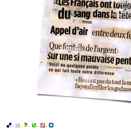
-
-
-
-
-