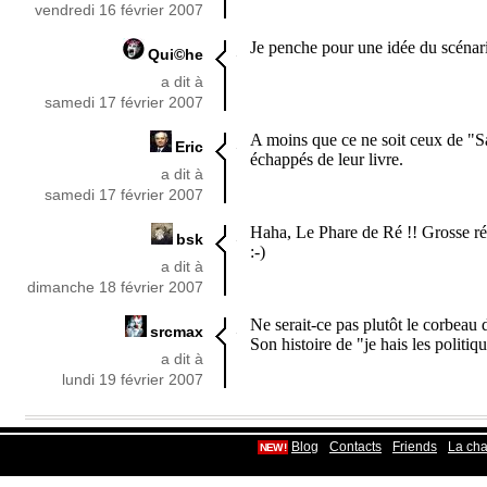
vendredi 16 février 2007
Je penche pour une idée du scénaris
Qui©he
a dit à
samedi 17 février 2007
A moins que ce ne soit ceux de "S
Eric
échappés de leur livre.
a dit à
samedi 17 février 2007
Haha, Le Phare de Ré !! Grosse réf
bsk
:-)
a dit à
dimanche 18 février 2007
Ne serait-ce pas plutôt le corbeau 
srcmax
Son histoire de "je hais les politiqu
a dit à
lundi 19 février 2007
-
-
-
Blog
Contacts
Friends
La cha
NEW !